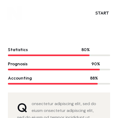
START
Statistics
80%
Prognosis
90%
Accounting
88%
Q
onsectetur adipiscing elit, sed do
eiusm onsectetur adipiscing elit,
sed do eiusm od tempor incididunt ut