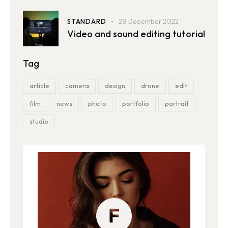
STANDARD
29 December 2022
Video and sound editing tutorial
Tag
article
camera
design
drone
edit
film
news
photo
portfolio
portrait
studio