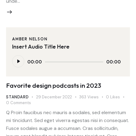
unde…
AMBER NELSON
Insert Audio Title Here
Audio
00:00
00:00
Player
Favorite design podcasts in 2023
STANDARD
29 December 2022
363
Views
0
Likes
0
Comments
Q Proin faucibus nec mauris a sodales, sed elementum
mi tincidunt. Sed eget viverra egestas nisi in consequat.
Fusce sodales augue a accumsan. Cras sollicitudin,