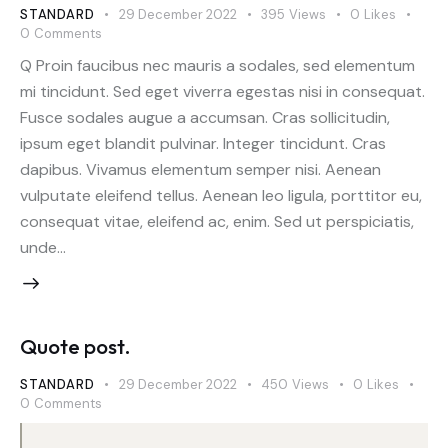
STANDARD
29 December 2022
395
Views
0
Likes
0
Comments
Q Proin faucibus nec mauris a sodales, sed elementum
mi tincidunt. Sed eget viverra egestas nisi in consequat.
Fusce sodales augue a accumsan. Cras sollicitudin,
ipsum eget blandit pulvinar. Integer tincidunt. Cras
dapibus. Vivamus elementum semper nisi. Aenean
vulputate eleifend tellus. Aenean leo ligula, porttitor eu,
consequat vitae, eleifend ac, enim. Sed ut perspiciatis,
unde…
Quote post.
STANDARD
29 December 2022
450
Views
0
Likes
0
Comments