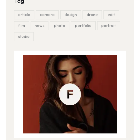
Tag
article
camera
design
drone
edit
film
news
photo
portfolio
portrait
studio