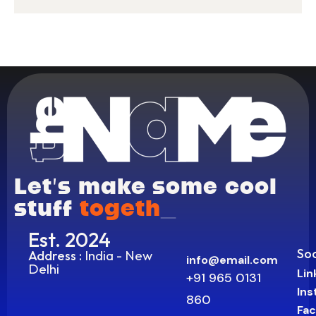
Let’s make some cool
stuff
tog
_
Est. 2024
Soc
India - New
Address :
info@email.com
Delhi
Lin
+91 965 0131
In
860
Fa