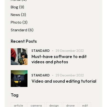
Blog
(9)
News
(3)
Photo
(3)
Standard
(6)
Recent Posts
STANDARD
29 December 2022
Must-have software to edit
videos and photos
STANDARD
29 December 2022
Video and sound editing tutorial
Tag
article
camera
design
drone
edit