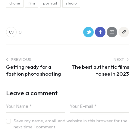
drone
film
portrait
studio
0
PREVIOUS
NEXT
Getting ready for a
The best authentic films
fashion photo shooting
to see in 2023
Leave a comment
Save my name, email, and website in this browser for the
next time I comment.