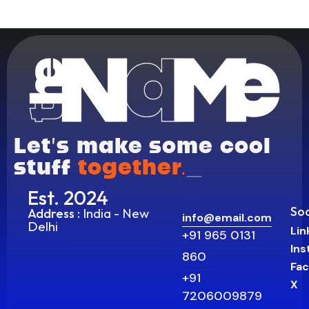
Let’s make some cool
stuff
toge
_
Est. 2024
Soc
India - New
Address :
info@email.com
Delhi
Lin
+91 965 0131
In
860
Fa
+91
X
7206009879