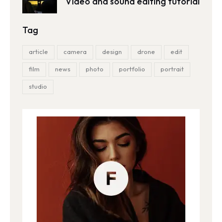
Video and sound editing tutorial
Tag
article
camera
design
drone
edit
film
news
photo
portfolio
portrait
studio