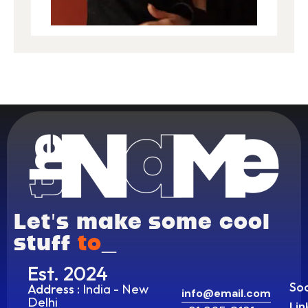
Let’s make some cool
stuff
together.
_
Est. 2024
Soc
India - New
Address :
info@email.com
Delhi
Lin