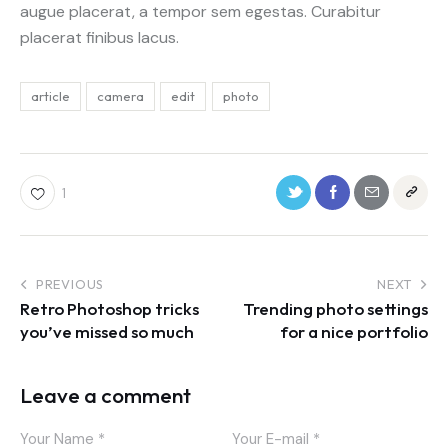
augue placerat, a tempor sem egestas. Curabitur
placerat finibus lacus.
article
camera
edit
photo
1
PREVIOUS
NEXT
Retro Photoshop tricks
Trending photo settings
you’ve missed so much
for a nice portfolio
Leave a comment